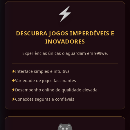
⚡
DESCUBRA JOGOS IMPERDÍVEIS E
INOVADORES
Experiências únicas o aguardam em 999we.
Interface simples e intuitiva
Variedade de jogos fascinantes
Desempenho online de qualidade elevada
Conexões seguras e confiáveis
🎮