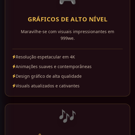
GRÁFICOS DE ALTO NÍVEL
Maravilhe-se com visuais impressionantes em
999we.
Resolução espetacular em 4K
Animações suaves e contemporâneas
Design gráfico de alta qualidade
Visuals atualizados e cativantes
🎶