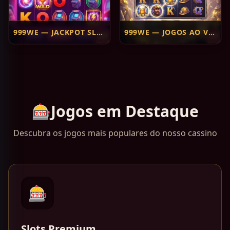
999WE — JACKPOT SLOTS
999WE — JOGOS AO VIVO
🎰
Jogos em Destaque
Descubra os jogos mais populares do nosso cassino
🎰
Slots Premium