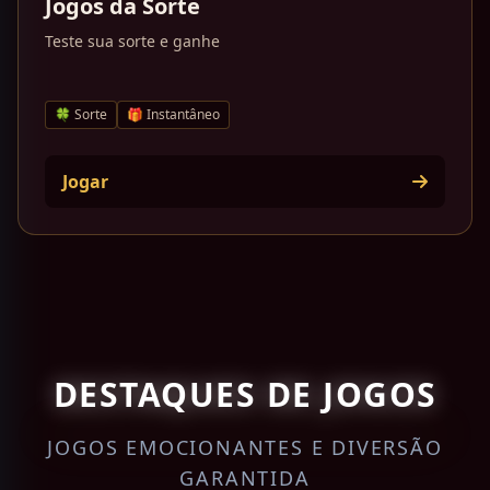
Jogos da Sorte
Teste sua sorte e ganhe
🍀 Sorte
🎁 Instantâneo
Jogar
DESTAQUES DE JOGOS
JOGOS EMOCIONANTES E DIVERSÃO
GARANTIDA