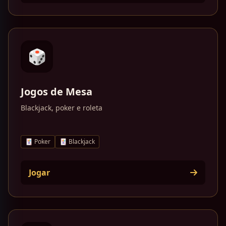
🎲
Jogos de Mesa
Blackjack, poker e roleta
🃏 Poker
🃏 Blackjack
Jogar