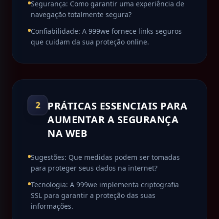
Segurança: Como garantir uma experiência de
navegação totalmente segura?
Confiabilidade: A 999we fornece links seguros
que cuidam da sua proteção online.
PRÁTICAS ESSENCIAIS PARA
2
AUMENTAR A SEGURANÇA
NA WEB
Sugestões: Que medidas podem ser tomadas
para proteger seus dados na internet?
Tecnologia: A 999we implementa criptografia
SSL para garantir a proteção das suas
informações.