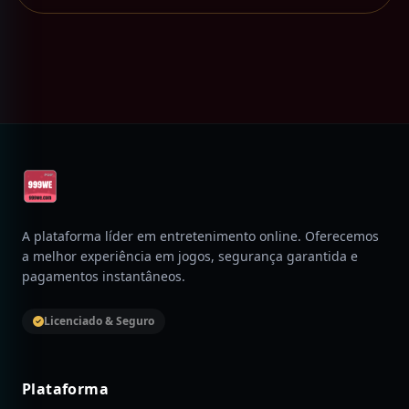
A plataforma líder em entretenimento online. Oferecemos
a melhor experiência em jogos, segurança garantida e
pagamentos instantâneos.
Licenciado & Seguro
Plataforma