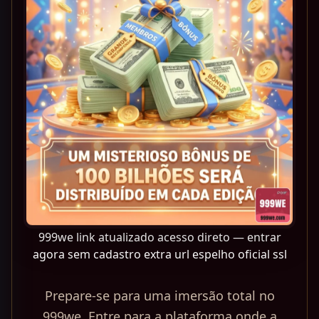
999we link atualizado acesso direto — entrar
agora sem cadastro extra url espelho oficial ssl
Prepare-se para uma imersão total no
999we. Entre para a plataforma onde a