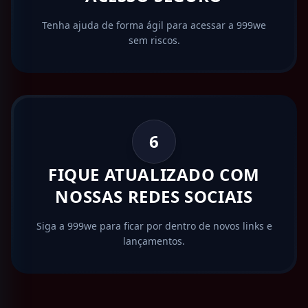
Tenha ajuda de forma ágil para acessar a 999we
sem riscos.
6
FIQUE ATUALIZADO COM
NOSSAS REDES SOCIAIS
Siga a 999we para ficar por dentro de novos links e
lançamentos.