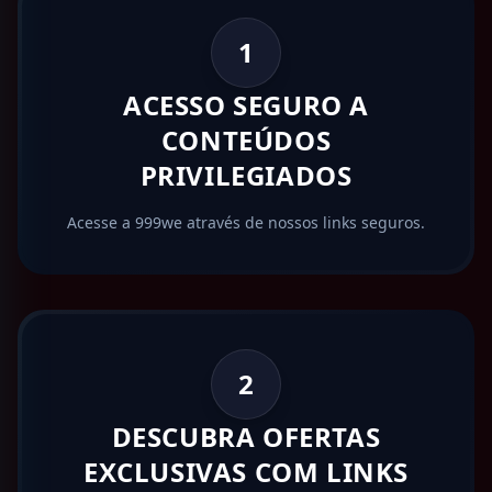
1
ACESSO SEGURO A
CONTEÚDOS
PRIVILEGIADOS
Acesse a 999we através de nossos links seguros.
2
DESCUBRA OFERTAS
EXCLUSIVAS COM LINKS