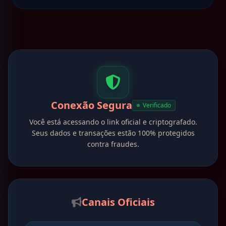
Conexão Segura
Verificado
Você está acessando o link oficial e criptografado.
Seus dados e transações estão 100% protegidos
contra fraudes.
Canais Oficiais