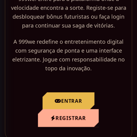
velocidade encontra a sorte. Registe-se para
desbloquear bônus futuristas ou faça login
para continuar sua saga de vitórias.
A 999we redefine o entretenimento digital
com segurança de ponta e uma interface
eletrizante. Jogue com responsabilidade no
topo da inovação.
ENTRAR
REGISTRAR